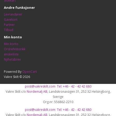
Sidekart
Andre funksjoner
Levrandører
Gavekort
Partner
Tilbud
Min konto
Min konto
Ordrehistorikk
ønskeliste
Nyhetsbrev
Powered By
OpenCart
Vakre Skilt © 2026
post@vakreskilt.com
Tel: +46 - 42 - 42 42 680
Vakre Skilt c/o
Nordemalj AB
, Landskronavägen 31, 252 32 Helsingborg,
Sverige
Org.nr: 556862-2210
post@vakreskilt.com
Tel: +46 - 42 - 42 42 680
Vakre Skilt c/o
Nordemalj AB
, Landskronavägen 31, 252 32 Helsingborg,