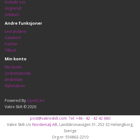
Kontakt oss
Angrerett
Sidekart
Andre funksjoner
Levrandører
Gavekort
Partner
Tilbud
Min konto
Min konto
Ordrehistorikk
ønskeliste
Nyhetsbrev
Powered By
OpenCart
Vakre Skilt © 2026
post@vakreskilt.com
Tel: +46 - 42 - 42 42 680
Vakre Skilt c/o
Nordemalj AB
, Landskronavägen 31, 252 32 Helsingborg,
Sverige
Org.nr: 556862-2210