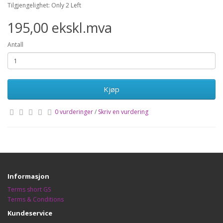
Tilgjengelighet: Only 2 Left
195,00 ekskl.mva
Antall
Kjøp
0 vurderinger
/
Skriv en vurdering
Informasjon
Terms short GS
Terms & Conditions
Kundeservice