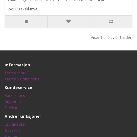
245,00 ekskl.mva
Viser 1 til 6 av 6 (1 sider)
Informasjon
Terms short GS
Terms & Conditions
Kundeservice
Kontakt oss
Angrerett
Sidekart
Andre funksjoner
Levrandører
Gavekort
Partner