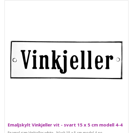
Emaljskylt Vinkjeller vit - svart 15 x 5 cm modell 4-4
Enamel sign Vinkjeller white - black 15 x 5 cm model 4-no..